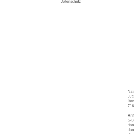
Datenschutz
Nat
Jut
Ban
716
Anf
S-B
dan
dan