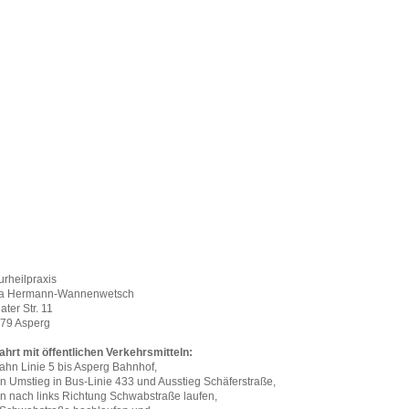
urheilpraxis
ta Hermann-Wannenwetsch
ater Str. 11
79 Asperg
ahrt mit öffentlichen Verkehrsmitteln:
ahn Linie 5 bis Asperg Bahnhof,
n Umstieg in Bus-Linie 433 und Ausstieg Schäferstraße,
n nach links Richtung Schwabstraße laufen,