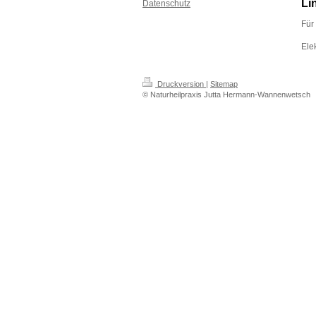
Li
Datenschutz
Für
Ele
Druckversion
|
Sitemap
© Naturheilpraxis Jutta Hermann-Wannenwetsch